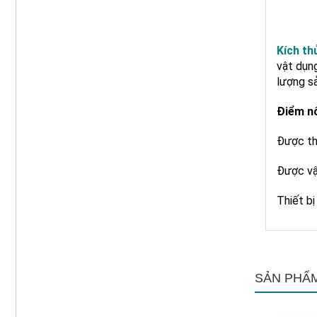
Kích th
vật dụn
lượng s
Điểm nổ
Được th
Được vậ
Thiết b
SẢN PHẨM