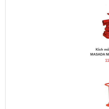
Kích mó
MASADA Nh
11