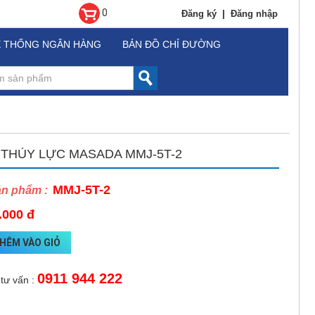
0
|
Đăng ký
Đăng nhập
Ệ THỐNG NGÂN HÀNG
BẢN ĐỒ CHỈ ĐƯỜNG
 THỦY LỰC MASADA MMJ-5T-2
MMJ-5T-2
ản phẩm :
.000 đ
HÊM VÀO GIỎ
0911 944 222
 tư vấn :