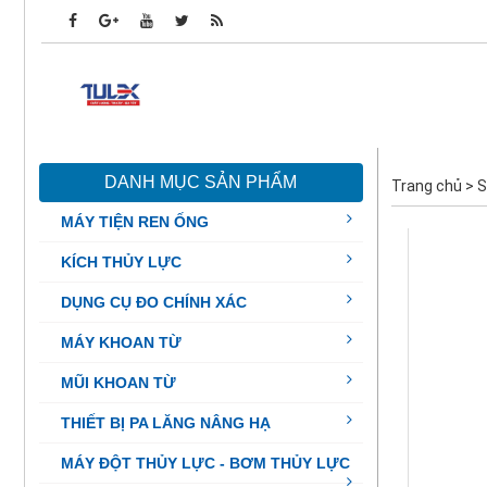
DANH MỤC SẢN PHẨM
Trang chủ
>
S
MÁY TIỆN REN ỐNG
KÍCH THỦY LỰC
DỤNG CỤ ĐO CHÍNH XÁC
MÁY KHOAN TỪ
MŨI KHOAN TỪ
THIẾT BỊ PA LĂNG NÂNG HẠ
MÁY ĐỘT THỦY LỰC - BƠM THỦY LỰC