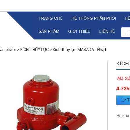
TRANG CHỦ
HỆ THỐNG PHÂN PHỐI
H
SẢN PHẨM
GIỚI THIỆU
LIÊN HỆ
ản phẩm
>
KÍCH THỦY LỰC
>
Kích thủy lực MASADA - Nhật
KÍCH
Mã S
4.725
T
Hotline