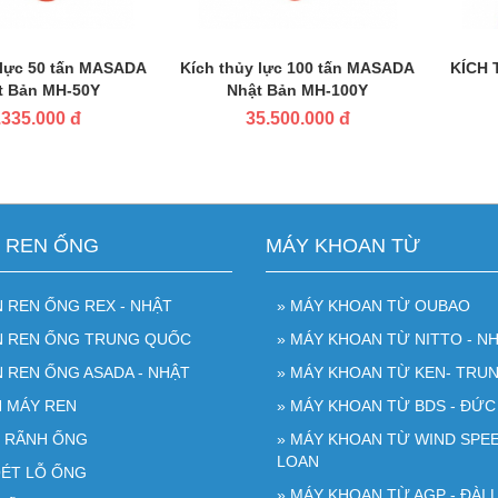
 lực 50 tấn MASADA
Kích thủy lực 100 tấn MASADA
KÍCH 
t Bản MH-50Y
Nhật Bản MH-100Y
.335.000 đ
35.500.000 đ
N REN ỐNG
MÁY KHOAN TỪ
N REN ỐNG REX - NHẬT
» MÁY KHOAN TỪ OUBAO
ỆN REN ỐNG TRUNG QUỐC
» MÁY KHOAN TỪ NITTO - NH
N REN ỐNG ASADA - NHẬT
» MÁY KHOAN TỪ KEN- TRU
N MÁY REN
» MÁY KHOAN TỪ BDS - ĐỨC
O RÃNH ỐNG
» MÁY KHOAN TỪ WIND SPEE
LOAN
OÉT LỖ ỐNG
» MÁY KHOAN TỪ AGP - ĐÀI 