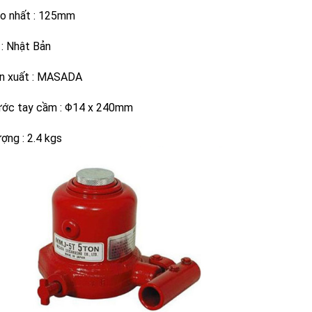
o nhất :
125mm
 : 
Nhật Bản
n xuất
 : 
MASADA
ước tay cầm :
Φ14 x 240mm
ượng :
2.4 kgs