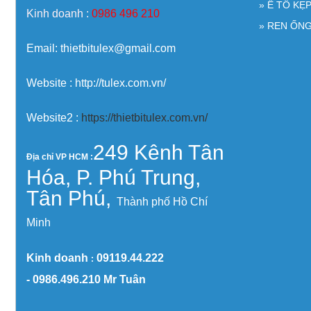
» Ê TÔ KẸ
Kinh doanh :
0986 496 210
» REN ỐNG
Email: thietbitulex@gmail.com
Website : http://tulex.com.vn/
Website2 :
https://thietbitulex.com.vn/
249 Kênh Tân
Địa chỉ VP HCM :
Hóa, P. Phú Trung,
Tân Phú,
Thành phố Hồ Chí
Minh
Kinh doanh
09119.44.222
:
-
0986.496.210
Mr Tuân