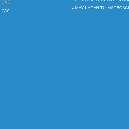
P ỐNG
» MÁY KHOAN TỪ MAGBOAC
 TAY