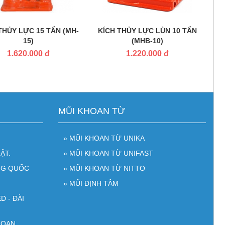
THỦY LỰC 15 TẤN (MH-
KÍCH THỦY LỰC LÙN 10 TẤN
15)
(MHB-10)
1.620.000 đ
1.220.000 đ
MŨI KHOAN TỪ
» MŨI KHOAN TỪ UNIKA
ẬT.
» MŨI KHOAN TỪ UNIFAST
NG QUỐC
» MŨI KHOAN TỪ NITTO
» MŨI ĐỊNH TÂM
D - ĐÀI
LOAN