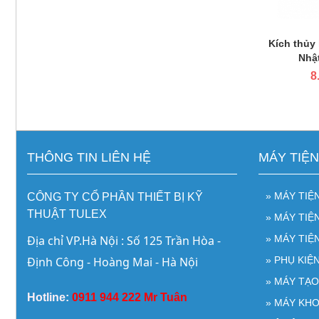
Kích thủy
Nhậ
8
THÔNG TIN LIÊN HỆ
MÁY TIỆ
» MÁY TIỆ
CÔNG TY CỔ PHẦN THIẾT BỊ KỸ
THUẬT TULEX
» MÁY TI
Địa chỉ VP.Hà Nội : Số 125 Trần Hòa - 
» MÁY TIỆ
Định Công - Hoàng Mai - Hà Nội
» PHỤ KIỆ
» MÁY TẠ
Hotline:
0911 944 222 Mr Tuân
» MÁY KH