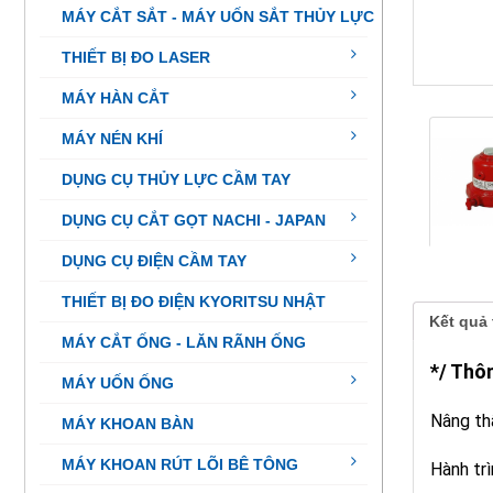
MÁY CẮT SẮT - MÁY UỐN SẮT THỦY LỰC
THIẾT BỊ ĐO LASER
MÁY HÀN CẮT
MÁY NÉN KHÍ
DỤNG CỤ THỦY LỰC CẦM TAY
DỤNG CỤ CẮT GỌT NACHI - JAPAN
DỤNG CỤ ĐIỆN CẦM TAY
THIẾT BỊ ĐO ĐIỆN KYORITSU NHẬT
Kết quả 
MÁY CẮT ỐNG - LĂN RÃNH ỐNG
*/ Thô
MÁY UỐN ỐNG
Nâng th
MÁY KHOAN BÀN
MÁY KHOAN RÚT LÕI BÊ TÔNG
Hành trì