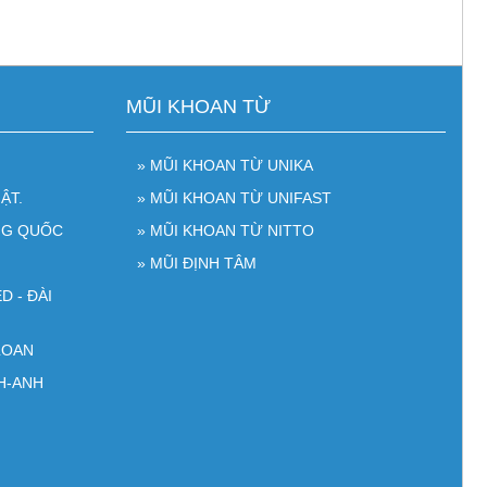
MŨI KHOAN TỪ
» MŨI KHOAN TỪ UNIKA
ẬT.
» MŨI KHOAN TỪ UNIFAST
NG QUỐC
» MŨI KHOAN TỪ NITTO
» MŨI ĐỊNH TÂM
D - ĐÀI
LOAN
H-ANH