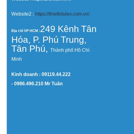
Website2 :
https://thietbitulex.com.vn/
249 Kênh Tân
Địa chỉ VP HCM :
Hóa, P. Phú Trung,
Tân Phú,
Thành phố Hồ Chí
Minh
Kinh doanh
09119.44.222
:
-
0986.496.210
Mr Tuân