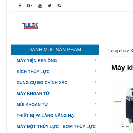
DANH MỤC SẢN PHẨM
Trang chủ
>
S
MÁY TIỆN REN ỐNG
Máy k
KÍCH THỦY LỰC
DỤNG CỤ ĐO CHÍNH XÁC
MÁY KHOAN TỪ
MŨI KHOAN TỪ
THIẾT BỊ PA LĂNG NÂNG HẠ
MÁY ĐỘT THỦY LỰC - BƠM THỦY LỰC