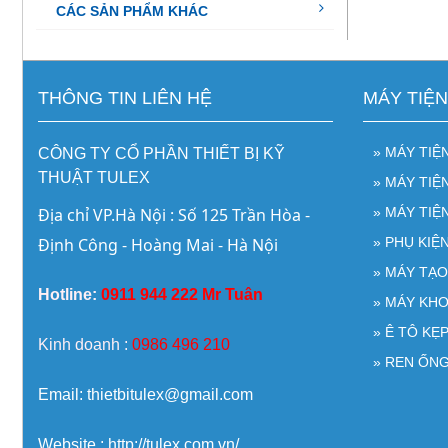
CÁC SẢN PHẨM KHÁC
THÔNG TIN LIÊN HỆ
MÁY TIỆ
» MÁY TIỆ
CÔNG TY CỔ PHẦN THIẾT BỊ KỸ
THUẬT TULEX
» MÁY TI
Địa chỉ VP.Hà Nội : Số 125 Trần Hòa - 
» MÁY TIỆ
Định Công - Hoàng Mai - Hà Nội
» PHỤ KIỆ
» MÁY TẠ
Hotline:
0911 944 222 Mr Tuân
» MÁY KH
» Ê TÔ KẸ
Kinh doanh :
0986 496 210
» REN ỐNG
Email: thietbitulex@gmail.com
Website : http://tulex.com.vn/