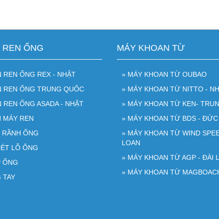
N REN ỐNG
MÁY KHOAN TỪ
N REN ỐNG REX - NHẬT
» MÁY KHOAN TỪ OUBAO
ỆN REN ỐNG TRUNG QUỐC
» MÁY KHOAN TỪ NITTO - NH
N REN ỐNG ASADA - NHẬT
» MÁY KHOAN TỪ KEN- TRU
N MÁY REN
» MÁY KHOAN TỪ BDS - ĐỨC
O RÃNH ỐNG
» MÁY KHOAN TỪ WIND SPEE
LOAN
OÉT LỖ ỐNG
» MÁY KHOAN TỪ AGP - ĐÀI 
P ỐNG
» MÁY KHOAN TỪ MAGBOAC
 TAY