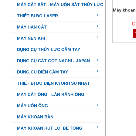
MÁY CẮT SẮT - MÁY UỐN SẮT THỦY LỰC
Máy khoan
THIẾT BỊ ĐO LASER
G
MÁY HÀN CẮT
MÁY NÉN KHÍ
DỤNG CỤ THỦY LỰC CẦM TAY
DỤNG CỤ CẮT GỌT NACHI - JAPAN
DỤNG CỤ ĐIỆN CẦM TAY
THIẾT BỊ ĐO ĐIỆN KYORITSU NHẬT
MÁY CẮT ỐNG - LĂN RÃNH ỐNG
MÁY UỐN ỐNG
MÁY KHOAN BÀN
MÁY KHOAN RÚT LÕI BÊ TÔNG