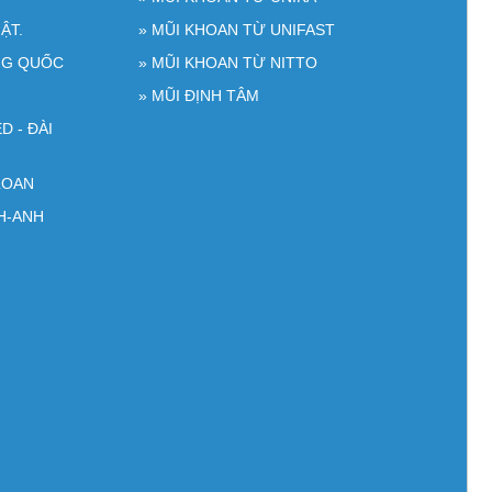
ẬT.
» MŨI KHOAN TỪ UNIFAST
NG QUỐC
» MŨI KHOAN TỪ NITTO
» MŨI ĐỊNH TÂM
D - ĐÀI
LOAN
H-ANH