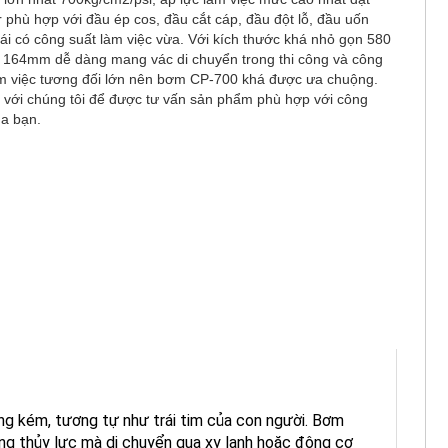
 phù hợp với đầu ép cos, đầu cắt cáp, đầu đột lỗ, đầu uốn
ái có công suất làm việc vừa. Với kích thước khá nhỏ gọn 580
x 164mm dễ dàng mang vác di chuyển trong thi công và công
àm việc tương đối lớn nên bơm CP-700 khá được ưa chuộng.
ệ với chúng tôi để được tư vấn sản phẩm phù hợp với công
ủa bạn.
ng kém, tương tự như trái tim của con người. Bơm
ng thủy lực mà di chuyển qua xy lanh hoặc động cơ