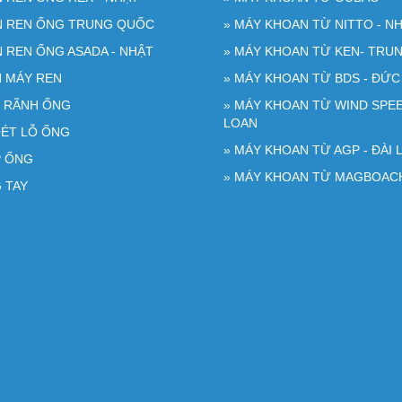
ỆN REN ỐNG TRUNG QUỐC
» MÁY KHOAN TỪ NITTO - NH
N REN ỐNG ASADA - NHẬT
» MÁY KHOAN TỪ KEN- TRU
N MÁY REN
» MÁY KHOAN TỪ BDS - ĐỨC
O RÃNH ỐNG
» MÁY KHOAN TỪ WIND SPEE
LOAN
OÉT LỖ ỐNG
» MÁY KHOAN TỪ AGP - ĐÀI 
P ỐNG
» MÁY KHOAN TỪ MAGBOAC
 TAY