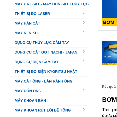
MÁY CẮT SẮT - MÁY UỐN SẮT THỦY LỰC
THIẾT BỊ ĐO LASER
MÁY HÀN CẮT
MÁY NÉN KHÍ
DỤNG CỤ THỦY LỰC CẦM TAY
DỤNG CỤ CẮT GỌT NACHI - JAPAN
DỤNG CỤ ĐIỆN CẦM TAY
THIẾT BỊ ĐO ĐIỆN KYORITSU NHẬT
MÁY CẮT ỐNG - LĂN RÃNH ỐNG
Kết quả 
MÁY UỐN ỐNG
BƠM
MÁY KHOAN BÀN
Trong m
MÁY KHOAN RÚT LÕI BÊ TÔNG
được sử