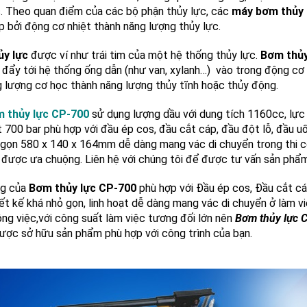
c. Theo quan điểm của các bộ phận thủy lực, các
máy bơm thủy 
p bởi động cơ nhiệt thành năng lượng thủy lực.
ủy lực
được ví như trái tim của một hệ thống thủy lực.
Bơm thủ
i đẩy tới hệ thống ống dẫn (như van, xylanh…) vào trong động cơ 
g lượng cơ học thành năng lượng thủy tĩnh hoặc thủy động.
m thủy lực CP-700
sử dụng lượng dầu với dung tích 1160cc, lực
 700 bar phù hợp với đầu ép cos, đầu cắt cáp, đầu đột lỗ, đầu u
 gọn 580 x 140 x 164mm dễ dàng mang vác di chuyển trong thi c
 được ưa chuộng. Liên hệ với chúng tôi để được tư vấn sản phẩm
ng của
Bơm thủy lực CP-700
phù hợp với Đầu ép cos, Đầu cắt cá
iết kế khá nhỏ gọn, linh hoạt dễ dàng mang vác di chuyển ở làm
ông việc,với công suất làm việc tương đối lớn nên
Bơm thủy lực 
được sở hữu sản phẩm phù hợp với công trình của bạn.