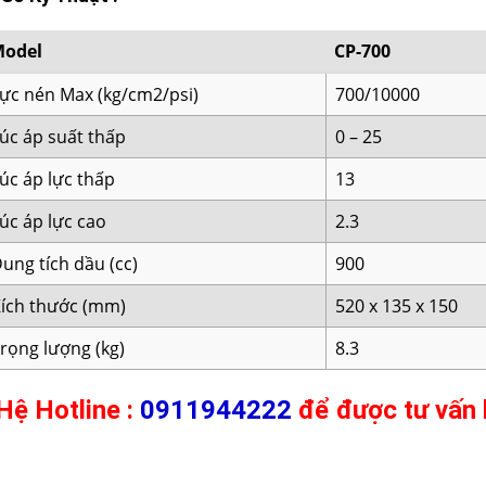
Model
CP-700
ực nén Max (kg/cm2/psi)
700/10000
úc áp suất thấp
0 – 25
úc áp lực thấp
13
úc áp lực cao
2.3
ung tích dầu (cc)
900
ích thước (mm)
520 x 135 x 150
rọng lượng (kg)
8.3
Hệ Hotline :
0911944222
để được tư vấn 