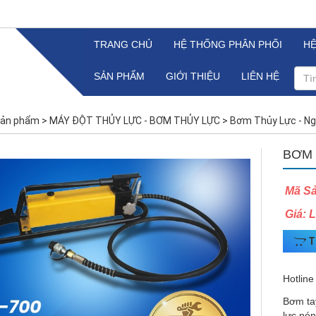
TRANG CHỦ
HỆ THỐNG PHÂN PHỐI
H
SẢN PHẨM
GIỚI THIỆU
LIÊN HỆ
ản phẩm
>
MÁY ĐỘT THỦY LỰC - BƠM THỦY LỰC
>
Bơm Thủy Lực - N
BƠM 
Mã S
Giá: 
T
Hotline
Bơm ta
lực nén