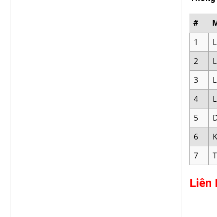
#
1
L
2
L
3
L
4
L
5
D
6
K
7
T
Liên 