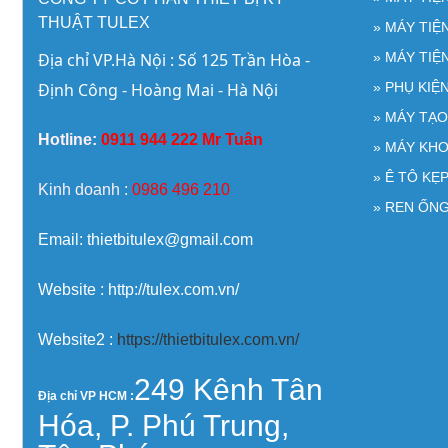
THUẬT TULEX
» MÁY TI
Địa chỉ VP.Hà Nội : Số 125 Trần Hòa - 
» MÁY TIỆ
Định Công - Hoàng Mai - Hà Nội
» PHỤ KIỆ
» MÁY TẠ
Hotline:
0911 944 222 Mr Tuân
» MÁY KH
» Ê TÔ KẸ
Kinh doanh :
0986 496 210
» REN ỐNG
Email: thietbitulex@gmail.com
Website : http://tulex.com.vn/
Website2 :
https://thietbitulex.com.vn/
249 Kênh Tân
Địa chỉ VP HCM :
Hóa, P. Phú Trung,