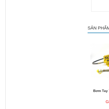
SẢN PHẨM
Bơm Tay 
G