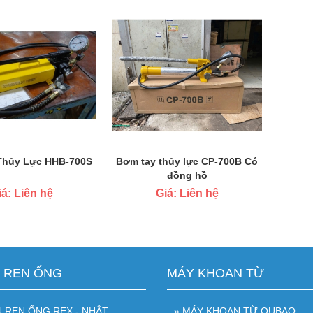
Thủy Lực HHB-700S
Bơm tay thủy lực CP-700B Có
đồng hồ
iá: Liên hệ
Giá: Liên hệ
N REN ỐNG
MÁY KHOAN TỪ
N REN ỐNG REX - NHẬT
» MÁY KHOAN TỪ OUBAO