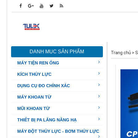
DANH MỤC SẢN PHẨM
Trang chủ
>
S
MÁY TIỆN REN ỐNG
KÍCH THỦY LỰC
DỤNG CỤ ĐO CHÍNH XÁC
MÁY KHOAN TỪ
MŨI KHOAN TỪ
THIẾT BỊ PA LĂNG NÂNG HẠ
MÁY ĐỘT THỦY LỰC - BƠM THỦY LỰC