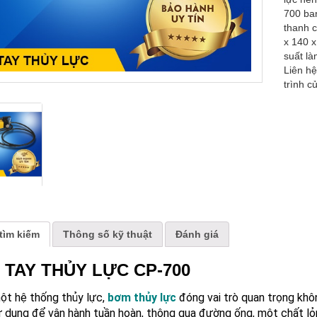
700 bar
thanh c
x 140 
suất l
Liên h
trình c
tìm kiếm
Thông số kỹ thuật
Đánh giá
 TAY THỦY LỰC CP-700
ột hệ thống thủy lực,
bơm thủy lực
đóng vai trò quan trọng khô
 dụng để vận hành tuần hoàn, thông qua đường ống, một chất lỏ