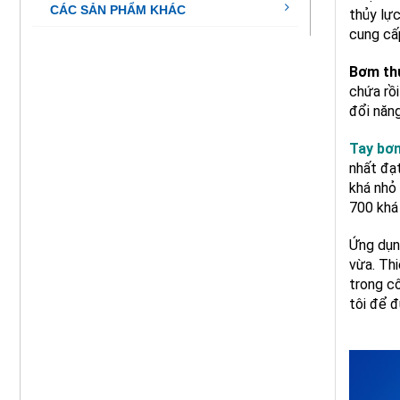
CÁC SẢN PHẨM KHÁC
thủy lự
cung cấ
Bơm th
chứa rồ
đổi năn
Tay bơ
nhất đạt
khá nhỏ
700 khá
Ứng dụ
vừa. Th
trong c
tôi để 