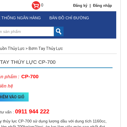
0
|
Đăng ký
Đăng nhập
Ệ THỐNG NGÂN HÀNG
BẢN ĐỒ CHỈ ĐƯỜNG
guồn Thủy Lực
>
Bơm Tay Thủy Lực
TAY THỦY LỰC CP-700
CP-700
ản phẩm :
Liên hệ
HÊM VÀO GIỎ
0911 944 222
 tư vấn :
y thủy lực CP-700 sử dụng lượng dầu với dung tích 1160cc,
 lớn nhất 700kg/cm2/psi, áp lực làm việc mức cao nhất đạt