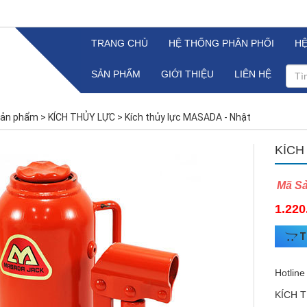
TRANG CHỦ
HỆ THỐNG PHÂN PHỐI
H
SẢN PHẨM
GIỚI THIỆU
LIÊN HỆ
ản phẩm
>
KÍCH THỦY LỰC
>
Kích thủy lực MASADA - Nhật
KÍCH
Mã S
1.220
T
Hotline
KÍCH 