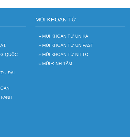
MŨI KHOAN TỪ
» MŨI KHOAN TỪ UNIKA
ẬT.
» MŨI KHOAN TỪ UNIFAST
NG QUỐC
» MŨI KHOAN TỪ NITTO
» MŨI ĐỊNH TÂM
D - ĐÀI
LOAN
H-ANH