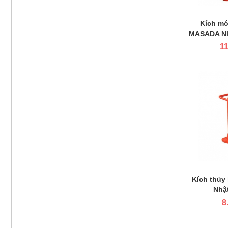
Kích mó
MASADA Nh
11
Kích thủy
Nhậ
8