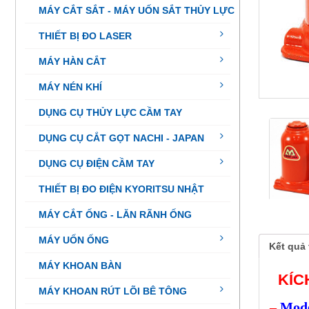
MÁY CẮT SẮT - MÁY UỐN SẮT THỦY LỰC
THIẾT BỊ ĐO LASER
MÁY HÀN CẮT
MÁY NÉN KHÍ
DỤNG CỤ THỦY LỰC CẦM TAY
DỤNG CỤ CẮT GỌT NACHI - JAPAN
DỤNG CỤ ĐIỆN CẦM TAY
THIẾT BỊ ĐO ĐIỆN KYORITSU NHẬT
MÁY CẮT ỐNG - LĂN RÃNH ỐNG
MÁY UỐN ỐNG
Kết quả 
MÁY KHOAN BÀN
KÍCH
MÁY KHOAN RÚT LÕI BÊ TÔNG
–
Mode