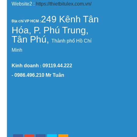
Website2 :
https://thietbitulex.com.vn/
249 Kênh Tân
Địa chỉ VP HCM :
Hóa, P. Phú Trung,
Tân Phú,
Thành phố Hồ Chí
Minh
Kinh doanh
09119.44.222
:
-
0986.496.210
Mr Tuân