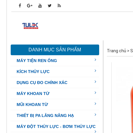
DANH MỤC SẢN PHẨM
Trang chủ
>
S
MÁY TIỆN REN ỐNG
KÍCH THỦY LỰC
DỤNG CỤ ĐO CHÍNH XÁC
MÁY KHOAN TỪ
MŨI KHOAN TỪ
THIẾT BỊ PA LĂNG NÂNG HẠ
MÁY ĐỘT THỦY LỰC - BƠM THỦY LỰC