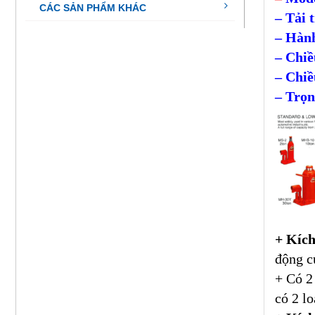
CÁC SẢN PHẨM KHÁC
– Tải 
– Hành
– Chiề
– Chi
– Trọn
+ Kích
động c
+ Có 2
có 2 l