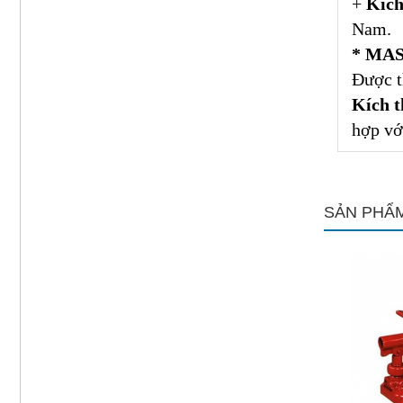
+
Kích
Nam.
* MA
Được t
Kích t
hợp vớ
SẢN PHẨM