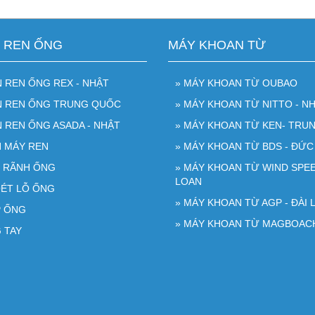
N REN ỐNG
MÁY KHOAN TỪ
N REN ỐNG REX - NHẬT
» MÁY KHOAN TỪ OUBAO
ỆN REN ỐNG TRUNG QUỐC
» MÁY KHOAN TỪ NITTO - NH
N REN ỐNG ASADA - NHẬT
» MÁY KHOAN TỪ KEN- TRU
N MÁY REN
» MÁY KHOAN TỪ BDS - ĐỨC
O RÃNH ỐNG
» MÁY KHOAN TỪ WIND SPEE
LOAN
OÉT LỖ ỐNG
» MÁY KHOAN TỪ AGP - ĐÀI 
P ỐNG
» MÁY KHOAN TỪ MAGBOAC
 TAY