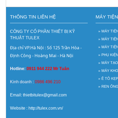
THÔNG TIN LIÊN HỆ
MÁY TIỆ
» MÁY TIỆ
CÔNG TY CỔ PHẦN THIẾT BỊ KỸ
THUẬT TULEX
» MÁY TI
Địa chỉ VP.Hà Nội : Số 125 Trần Hòa - 
» MÁY TIỆ
Định Công - Hoàng Mai - Hà Nội
» PHỤ KIỆ
» MÁY TẠ
Hotline:
0911 944 222 Mr Tuân
» MÁY KH
» Ê TÔ KẸ
Kinh doanh :
0986 496 210
» REN ỐNG
Email: thietbitulex@gmail.com
Website : http://tulex.com.vn/