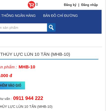
0
|
Đăng ký
Đăng nhập
Ệ THỐNG NGÂN HÀNG
BẢN ĐỒ CHỈ ĐƯỜNG
 THỦY LỰC LÙN 10 TẤN (MHB-10)
MHB-10
ản phẩm :
.000 đ
HÊM VÀO GIỎ
0911 944 222
 tư vấn :
THỦY LỰC LÙN 10 TẤN (MHB-10)