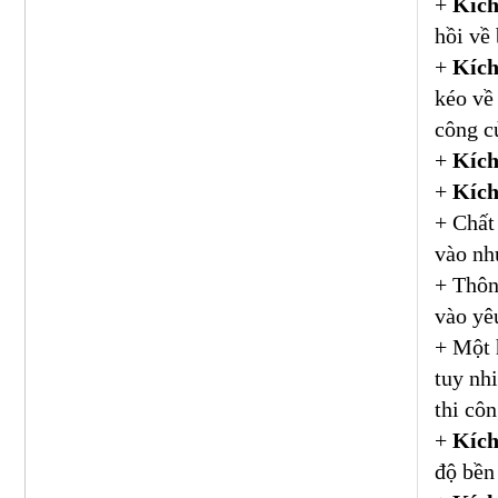
+
Kích
hồi về
+
Kích
kéo về
công c
+
Kích
+
Kích
+ Chất 
vào nh
+ Thôn
vào yêu
+ Một 
tuy nh
thi côn
+
Kích
độ bền 