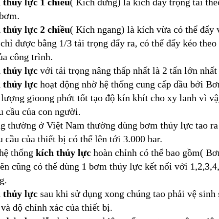
 thủy lực 1 chiều
( Kích đứng) là kích đẩy trọng tải th
 bơm.
 thủy lực 2 chiều
( Kích ngang) là kích vừa có thể đẩy 
 chỉ được bằng 1/3 tải trọng đẩy ra, có thể đẩy kéo the
ủa công trình.
 thủy lực
với tải trọng nâng thấp nhất là 2 tấn lớn nhất 
 thủy lực
hoạt động nhờ hệ thống cung cấp dầu bởi Bơm
lượng gioong phớt tốt tạo độ kín khít cho xy lanh vì vậ
u cầu của con người.
g thường ở Việt Nam thường dùng bơm thủy lực tao ra á
 cầu của thiết bị có thể lên tới 3.000 bar.
hệ thống
kích thủy lực
hoàn chỉnh có thể bao gồm( Bơm
iên cũng có thể dùng 1 bơm thủy lực kết nối với 1,2,3,4
g.
 thủy lực
sau khi sử dụng xong chúng tao phải vệ sinh
và độ chính xác của thiết bị.