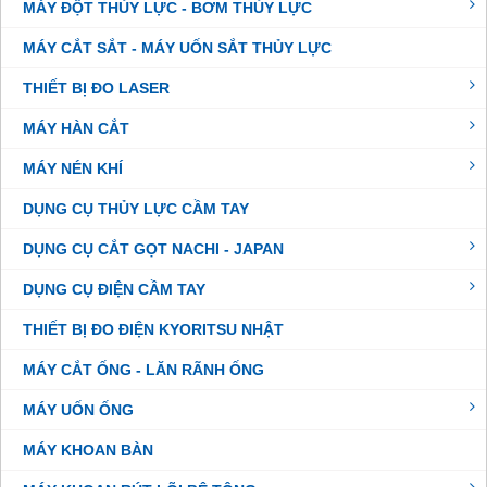
MÁY ĐỘT THỦY LỰC - BƠM THỦY LỰC
MÁY CẮT SẮT - MÁY UỐN SẮT THỦY LỰC
THIẾT BỊ ĐO LASER
MÁY HÀN CẮT
MÁY NÉN KHÍ
DỤNG CỤ THỦY LỰC CẦM TAY
DỤNG CỤ CẮT GỌT NACHI - JAPAN
DỤNG CỤ ĐIỆN CẦM TAY
THIẾT BỊ ĐO ĐIỆN KYORITSU NHẬT
MÁY CẮT ỐNG - LĂN RÃNH ỐNG
MÁY UỐN ỐNG
MÁY KHOAN BÀN