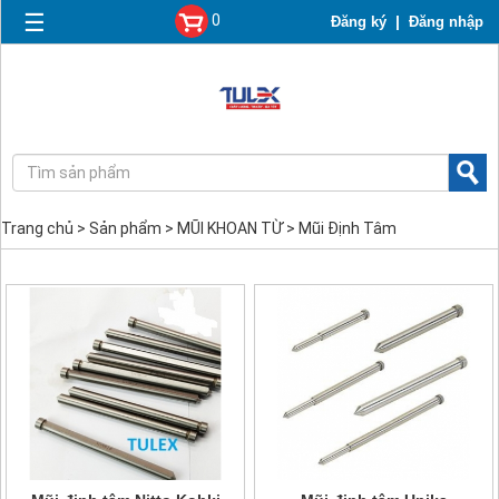
☰
0
|
Đăng ký
Đăng nhập
Trang chủ
>
Sản phẩm
>
MŨI KHOAN TỪ
>
Mũi Định Tâm