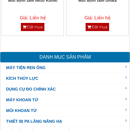
Mũi định tâm Nitto Kohki
Mũi định tâm Unika
Giá: Liên hệ
Giá: Liên hệ
Đặt mua
Đặt mua
DANH MỤC SẢN PHẨM
MÁY TIỆN REN ỐNG
KÍCH THỦY LỰC
DỤNG CỤ ĐO CHÍNH XÁC
MÁY KHOAN TỪ
MŨI KHOAN TỪ
THIẾT BỊ PA LĂNG NÂNG HẠ