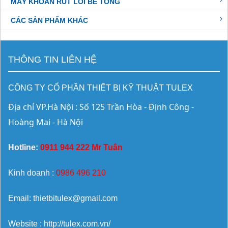
MÁY KHOAN RÚT LÕI BÊ TÔNG
CÁC SẢN PHẨM KHÁC
THÔNG TIN LIÊN HỆ
CÔNG TY CỔ PHẦN THIẾT BỊ KỸ THUẬT TULEX
Địa chỉ VP.Hà Nội : Số 125 Trần Hòa - Định Công - 
Hoàng Mai - Hà Nội
Hotline:
0911 944 222 Mr Tuân
Kinh doanh :
0986 496 210
Email: thietbitulex@gmail.com
Website : http://tulex.com.vn/