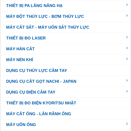
THIẾT BỊ PA LĂNG NÂNG HẠ
MÁY ĐỘT THỦY LỰC - BƠM THỦY LỰC
MÁY CẮT SẮT - MÁY UỐN SẮT THỦY LỰC
THIẾT BỊ ĐO LASER
MÁY HÀN CẮT
MÁY NÉN KHÍ
DỤNG CỤ THỦY LỰC CẦM TAY
DỤNG CỤ CẮT GỌT NACHI - JAPAN
DỤNG CỤ ĐIỆN CẦM TAY
THIẾT BỊ ĐO ĐIỆN KYORITSU NHẬT
MÁY CẮT ỐNG - LĂN RÃNH ỐNG
MÁY UỐN ỐNG