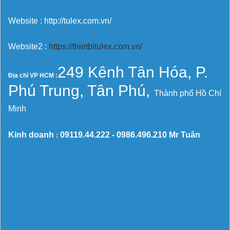
Website : http://tulex.com.vn/
Website2 :
https://thietbitulex.com.vn/
249 Kênh Tân Hóa, P.
Địa chỉ VP HCM :
Phú Trung, Tân Phú,
Thành phố Hồ Chí
Minh
Kinh doanh
09119.44.222 -
0986.496.210
Mr Tuân
: