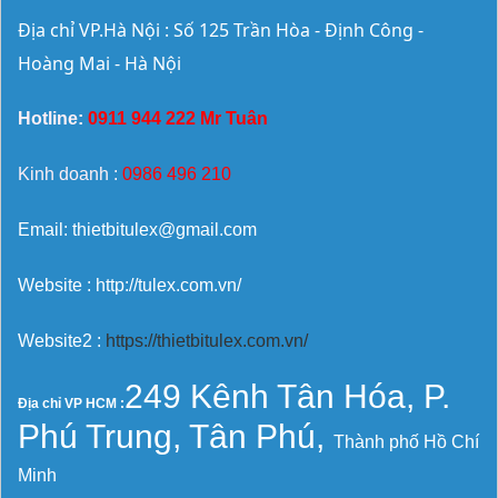
Địa chỉ VP.Hà Nội : Số 125 Trần Hòa - Định Công - 
Hoàng Mai - Hà Nội
Hotline:
0911 944 222 Mr Tuân
Kinh doanh :
0986 496 210
Email: thietbitulex@gmail.com
Website : http://tulex.com.vn/
Website2 :
https://thietbitulex.com.vn/
249 Kênh Tân Hóa, P.
Địa chỉ VP HCM :
Phú Trung, Tân Phú,
Thành phố Hồ Chí
Minh