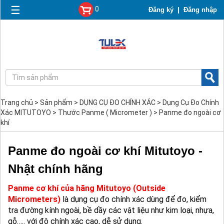
☰
0
|
Đăng ký
Đăng nhập
Trang chủ
>
Sản phẩm
>
DỤNG CỤ ĐO CHÍNH XÁC
>
Dụng Cụ Đo Chính
Xác MITUTOYO
>
Thước Panme ( Micrometer )
>
Panme đo ngoài cơ
khí
Panme đo ngoài cơ khí Mitutoyo -
Nhật chính hãng
Panme cơ khí của hãng Mitutoyo (Outside
Micrometers)
là dụng cụ đo chính xác dùng để đo, kiểm
tra đường kính ngoài, bề dầy các vật liệu như kim loại, nhựa,
gỗ….. với độ chính xác cao, dễ sử dụng.