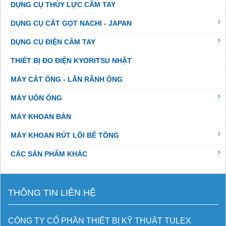
DỤNG CỤ THỦY LỰC CẦM TAY
DỤNG CỤ CẮT GỌT NACHI - JAPAN
DỤNG CỤ ĐIỆN CẦM TAY
THIẾT BỊ ĐO ĐIỆN KYORITSU NHẬT
MÁY CẮT ỐNG - LĂN RÃNH ỐNG
MÁY UỐN ỐNG
MÁY KHOAN BÀN
MÁY KHOAN RÚT LÕI BÊ TÔNG
CÁC SẢN PHẨM KHÁC
THÔNG TIN LIÊN HỆ
CÔNG TY CỔ PHẦN THIẾT BỊ KỸ THUẬT TULEX