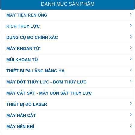
DANH MỤC SẢN PHẨM
MÁY TIỆN REN ỐNG
KÍCH THỦY LỰC
DỤNG CỤ ĐO CHÍNH XÁC
MÁY KHOAN TỪ
MŨI KHOAN TỪ
THIẾT BỊ PA LĂNG NÂNG HẠ
MÁY ĐỘT THỦY LỰC - BƠM THỦY LỰC
MÁY CẮT SẮT - MÁY UỐN SẮT THỦY LỰC
THIẾT BỊ ĐO LASER
MÁY HÀN CẮT
MÁY NÉN KHÍ