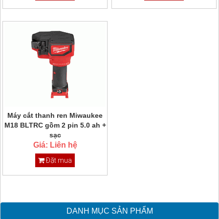
Máy cắt thanh ren Miwaukee
M18 BLTRC gồm 2 pin 5.0 ah +
sạc
Giá: Liên hệ
Đặt mua
DANH MỤC SẢN PHẨM