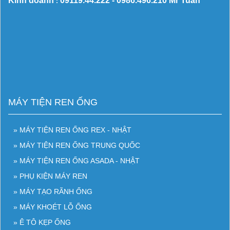
Kinh doanh
09119.44.222 -
0986.496.210
Mr Tuân
:
MÁY TIỆN REN ỐNG
» MÁY TIỆN REN ỐNG REX - NHẬT
» MÁY TIỆN REN ỐNG TRUNG QUỐC
» MÁY TIỆN REN ỐNG ASADA - NHẬT
» PHỤ KIỆN MÁY REN
» MÁY TẠO RÃNH ỐNG
» MÁY KHOÉT LỖ ỐNG
» Ê TÔ KẸP ỐNG