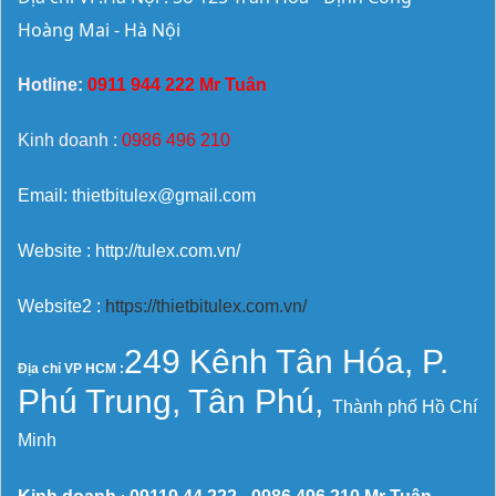
Hoàng Mai - Hà Nội
Hotline:
0911 944 222 Mr Tuân
Kinh doanh :
0986 496 210
Email: thietbitulex@gmail.com
Website : http://tulex.com.vn/
Website2 :
https://thietbitulex.com.vn/
249 Kênh Tân Hóa, P.
Địa chỉ VP HCM :
Phú Trung, Tân Phú,
Thành phố Hồ Chí
Minh