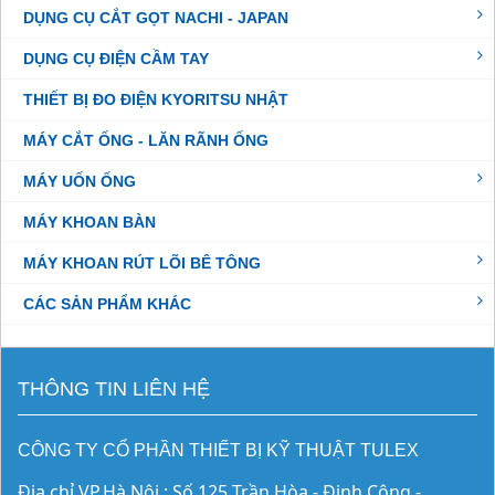
DỤNG CỤ CẮT GỌT NACHI - JAPAN
DỤNG CỤ ĐIỆN CẦM TAY
THIẾT BỊ ĐO ĐIỆN KYORITSU NHẬT
MÁY CẮT ỐNG - LĂN RÃNH ỐNG
MÁY UỐN ỐNG
MÁY KHOAN BÀN
MÁY KHOAN RÚT LÕI BÊ TÔNG
CÁC SẢN PHẨM KHÁC
THÔNG TIN LIÊN HỆ
CÔNG TY CỔ PHẦN THIẾT BỊ KỸ THUẬT TULEX
Địa chỉ VP.Hà Nội : Số 125 Trần Hòa - Định Công - 