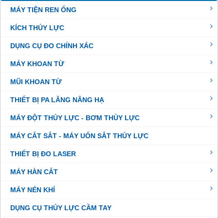
MÁY TIỆN REN ỐNG
KÍCH THỦY LỰC
DỤNG CỤ ĐO CHÍNH XÁC
MÁY KHOAN TỪ
MŨI KHOAN TỪ
THIẾT BỊ PA LĂNG NÂNG HẠ
MÁY ĐỘT THỦY LỰC - BƠM THỦY LỰC
MÁY CẮT SẮT - MÁY UỐN SẮT THỦY LỰC
THIẾT BỊ ĐO LASER
MÁY HÀN CẮT
MÁY NÉN KHÍ
DỤNG CỤ THỦY LỰC CẦM TAY