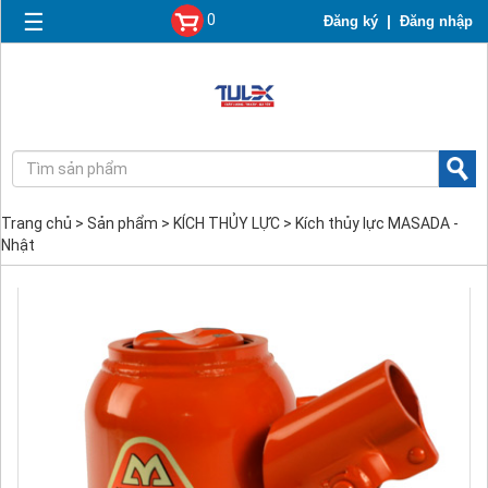
☰
0
|
Đăng ký
Đăng nhập
Trang chủ
>
Sản phẩm
>
KÍCH THỦY LỰC
>
Kích thủy lực MASADA -
Nhật