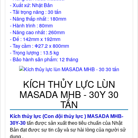
- Xuất xứ: Nhật Bản
- Tải trọng nâng : 30 tấn
- Nâng thấp nhất : 180mm
- Hành trình : 80mm
- Nâng cao nhất : 260mm
- Đế : 142mm x 192mm
- Tay cầm : Φ27.2 x 800mm
- Trọng lượng : 13.5 kg
- Bảo hành sản phẩm: 12 tháng
KÍCH THỦY LỰC LÙN
MASADA MHB - 30Y 30
TẤN
Kích thủy lực (Con đội thủy lực ) MASADA MHB-
30Y-30
tấn được sản xuất theo tiêu chuẩn của Nhật
Bản đạt được sự tin cậy và sự hài lòng của người sử
dụng .