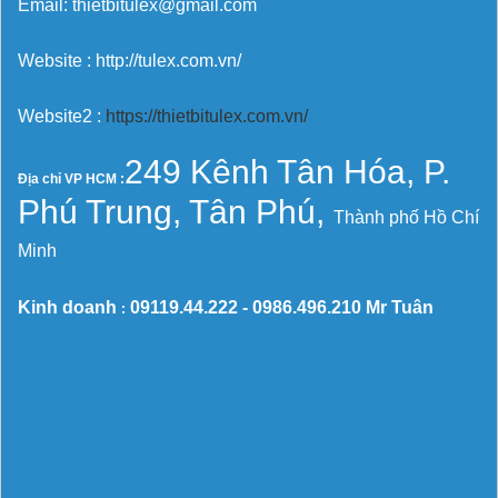
Email: thietbitulex@gmail.com
Website : http://tulex.com.vn/
Website2 :
https://thietbitulex.com.vn/
249 Kênh Tân Hóa, P.
Địa chỉ VP HCM :
Phú Trung, Tân Phú,
Thành phố Hồ Chí
Minh
Kinh doanh
09119.44.222 -
0986.496.210
Mr Tuân
: