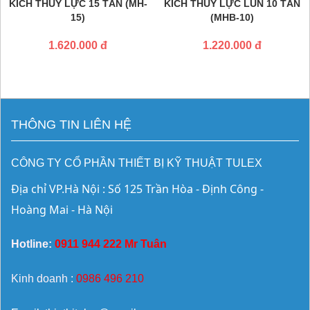
KÍCH THỦY LỰC 15 TẤN (MH-
KÍCH THỦY LỰC LÙN 10 TẤN
15)
(MHB-10)
1.620.000 đ
1.220.000 đ
THÔNG TIN LIÊN HỆ
CÔNG TY CỔ PHẦN THIẾT BỊ KỸ THUẬT TULEX
Địa chỉ VP.Hà Nội : Số 125 Trần Hòa - Định Công - 
Hoàng Mai - Hà Nội
Hotline:
0911 944 222 Mr Tuân
Kinh doanh :
0986 496 210