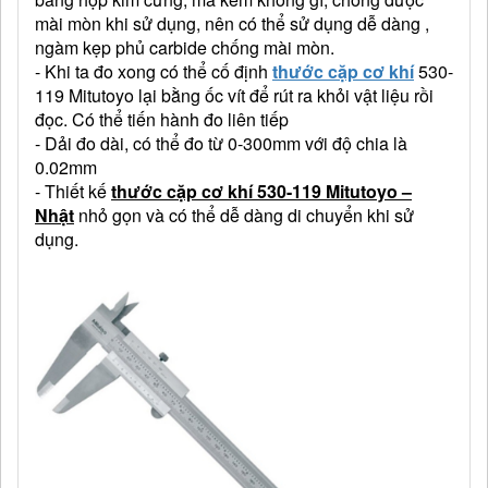
mài mòn khi sử dụng, nên có thể sử dụng dễ dàng ,
ngàm kẹp phủ carbide chống mài mòn.
- Khi ta đo xong có thể cố định
thước cặp cơ khí
530-
119 Mitutoyo lại bằng ốc vít để rút ra khỏi vật liệu rồi
đọc. Có thể tiến hành đo liên tiếp
- Dải đo dài, có thể đo từ 0-300mm với độ chia là
0.02mm
- Thiết kế
thước cặp cơ khí 530-119 Mitutoyo –
Nhật
nhỏ gọn và có thể dễ dàng di chuyển khi sử
dụng.