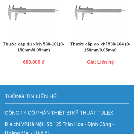
Thước cặp du xích 530-101(0-
Thước cặp cơ khí 530-104 (0-
150mm/0.05mm)
150mm/0.05mm)
680.000 đ
Giá: Liên hệ
THÔNG TIN LIÊN HỆ
CÔNG TY CỔ PHẦN THIẾT BỊ KỸ THUẬT TULEX
Địa chỉ VP.Hà Nội : Số 125 Trần Hòa - Định Công - 
Hoàng Mai - Hà Nội