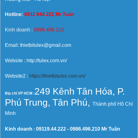
Hotline:
0911 944 222 Mr Tuân
Kinh doanh :
0986 496 210
Email: thietbitulex@gmail.com
Website : http://tulex.com.vn/
Website2 :
https://thietbitulex.com.vn/
249 Kênh Tân Hóa, P.
Địa chỉ VP HCM :
Phú Trung, Tân Phú,
Thành phố Hồ Chí
Minh
Kinh doanh
09119.44.222 -
0986.496.210
Mr Tuân
: