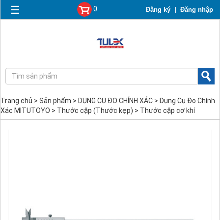
☰
0
|
Đăng ký
Đăng nhập
Trang chủ
>
Sản phẩm
>
DỤNG CỤ ĐO CHÍNH XÁC
>
Dụng Cụ Đo Chính
Xác MITUTOYO
>
Thước cặp (Thước kẹp)
>
Thước cặp cơ khí