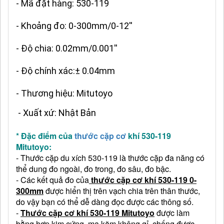
- Mã đặt hàng: 530-119
- Khoảng đo: 0-300mm/0-12''
- Độ chia: 0.02mm/0.001''
- Độ chính xác:± 0.04mm
- Thương hiệu: Mitutoyo
- Xuất xứ: Nhật Bản
* Đặc điểm của
thước cặp cơ
khí 530-119
Mitutoyo:
- Thước cặp du xích 530-119 là thước cặp đa năng có
thể dung đo ngoài, đo trong, đo sâu, đo bậc.
- Các kết quả đo của
thước cặp cơ khí 530-119 0-
300mm
được hiển thị trên vạch chia trên thân thước,
do vậy bạn có thể dễ dàng đọc được các thông số.
-
Thước cặp cơ khí 530-119 Mitutoyo
được làm
bằng hợp kim cứng, ma kẽm không gỉ, chống được