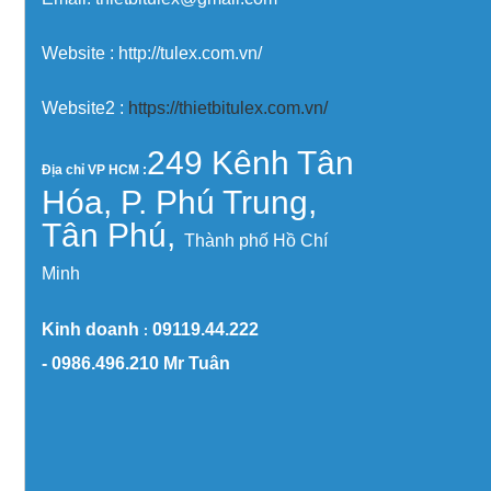
Website : http://tulex.com.vn/
Website2 :
https://thietbitulex.com.vn/
249 Kênh Tân
Địa chỉ VP HCM :
Hóa, P. Phú Trung,
Tân Phú,
Thành phố Hồ Chí
Minh
Kinh doanh
09119.44.222
:
-
0986.496.210
Mr Tuân