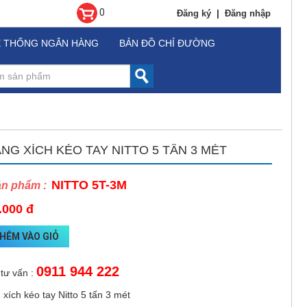
0
|
Đăng ký
Đăng nhập
Ệ THỐNG NGÂN HÀNG
BẢN ĐỒ CHỈ ĐƯỜNG
ĂNG XÍCH KÉO TAY NITTO 5 TẤN 3 MÉT
NITTO 5T-3M
ản phẩm :
.000 đ
HÊM VÀO GIỎ
0911 944 222
 tư vấn :
 xích kéo tay Nitto 5 tấn 3 mét