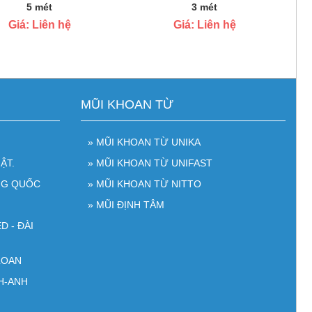
5 mét
3 mét
Giá: Liên hệ
Giá: Liên hệ
MŨI KHOAN TỪ
» MŨI KHOAN TỪ UNIKA
ẬT.
» MŨI KHOAN TỪ UNIFAST
NG QUỐC
» MŨI KHOAN TỪ NITTO
» MŨI ĐỊNH TÂM
D - ĐÀI
LOAN
H-ANH