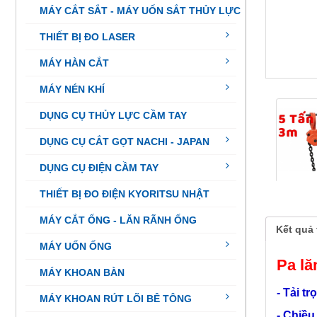
MÁY CẮT SẮT - MÁY UỐN SẮT THỦY LỰC
THIẾT BỊ ĐO LASER
MÁY HÀN CẮT
MÁY NÉN KHÍ
DỤNG CỤ THỦY LỰC CẦM TAY
DỤNG CỤ CẮT GỌT NACHI - JAPAN
DỤNG CỤ ĐIỆN CẦM TAY
THIẾT BỊ ĐO ĐIỆN KYORITSU NHẬT
MÁY CẮT ỐNG - LĂN RÃNH ỐNG
Kết quả 
MÁY UỐN ỐNG
Pa lă
MÁY KHOAN BÀN
- Tải t
MÁY KHOAN RÚT LÕI BÊ TÔNG
- Chiều