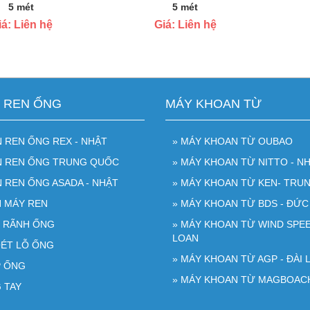
5 mét
5 mét
iá: Liên hệ
Giá: Liên hệ
N REN ỐNG
MÁY KHOAN TỪ
N REN ỐNG REX - NHẬT
» MÁY KHOAN TỪ OUBAO
ỆN REN ỐNG TRUNG QUỐC
» MÁY KHOAN TỪ NITTO - NH
N REN ỐNG ASADA - NHẬT
» MÁY KHOAN TỪ KEN- TRU
N MÁY REN
» MÁY KHOAN TỪ BDS - ĐỨC
O RÃNH ỐNG
» MÁY KHOAN TỪ WIND SPEE
LOAN
OÉT LỖ ỐNG
» MÁY KHOAN TỪ AGP - ĐÀI 
P ỐNG
» MÁY KHOAN TỪ MAGBOAC
 TAY