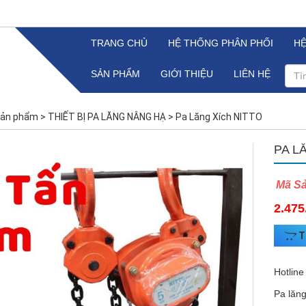
TRANG CHỦ
HỆ THỐNG PHÂN PHỐI
H
SẢN PHẨM
GIỚI THIỆU
LIÊN HỆ
ản phẩm
>
THIẾT BỊ PA LĂNG NÂNG HẠ
>
Pa Lăng Xích NITTO
PA L
Mã S
2.475
T
Hotline
Pa lăng