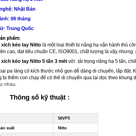
 nghệ: Nhật Bản
ành: 06 tháng
xứ: Trung Quốc
sản phẩm:
 xích kéo tay Nitto
là một loại thiết bị nâng hạ vận hành thủ c
bền cao, đạt tiêu chuẩn CE, ISO9001, chất lượng là vậy nhưng gi
 xích kéo tay Nitto 5 tấn 3 mét
với tải trọng nâng hạ 5 tấn, ch
oại pa lăng có kích thước nhỏ gọn dễ dàng di chuyển, lắp đặt. K
ng bị thêm con chạy để có thể di chuyển qua lại dọc theo khung
ác nhau.
Thông số kỹ thuật :
50VP5
sản xuất
Nitto