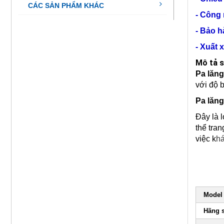
CÁC SẢN PHẨM KHÁC
- Công
- Bảo h
- Xuất 
Mô tả 
Pa lăng
với độ 
Pa lăng
Đây là l
thể tra
việc k
h
Model
Hãng 