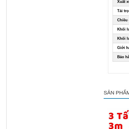
Xuất 
Tải tr
Chiều
Khối 
Khối 
Giới h
Bảo h
SẢN PHẨM