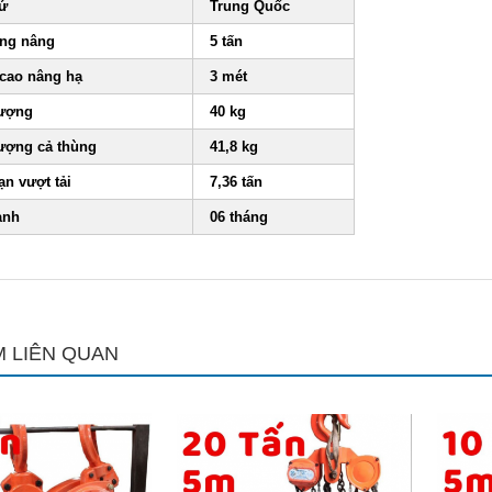
xứ
Trung Quốc
ọng nâng
5 tấn
 cao nâng hạ
3 mét
lượng
40 kg
lượng cả thùng
41,8 kg
ạn vượt tải
7,36 tấn
ành
06 tháng
 LIÊN QUAN