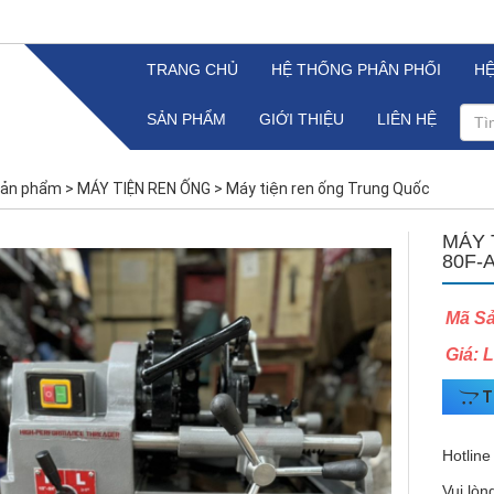
TRANG CHỦ
HỆ THỐNG PHÂN PHỐI
H
SẢN PHẨM
GIỚI THIỆU
LIÊN HỆ
ản phẩm
>
MÁY TIỆN REN ỐNG
>
Máy tiện ren ống Trung Quốc
MÁY 
80F-
Mã S
Giá: 
T
Hotline
Vui lòn