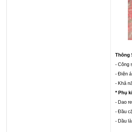
Thông 
- Công 
- Điện 
- Khả nă
* Phụ k
- Dao r
- Đầu c
- Dầu l