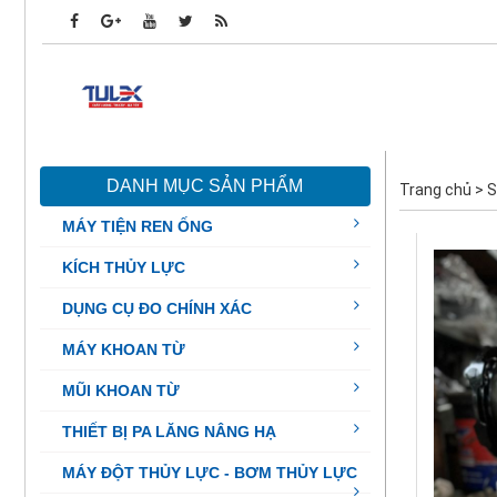
DANH MỤC SẢN PHẨM
Trang chủ
>
S
MÁY TIỆN REN ỐNG
KÍCH THỦY LỰC
DỤNG CỤ ĐO CHÍNH XÁC
MÁY KHOAN TỪ
MŨI KHOAN TỪ
THIẾT BỊ PA LĂNG NÂNG HẠ
MÁY ĐỘT THỦY LỰC - BƠM THỦY LỰC