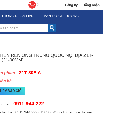
0
|
Đăng ký
Đăng nhập
Ệ THỐNG NGÂN HÀNG
BẢN ĐỒ CHỈ ĐƯỜNG
TIỆN REN ỐNG TRUNG QUỐC NỘI ĐỊA Z1T-
A (21-90MM)
Z1T-80F-A
ản phẩm :
Liên hệ
HÊM VÀO GIỎ
0911 944 222
 tư vấn :
g liên hệ : 0911 944 222 (H) 0986 496 210 để được tư vấn