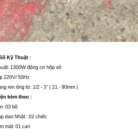
Số Kỹ Thuật :
suất: 1300W động cơ hộp số
áp 220V/ 50Hz
ng ren ống từ: 1/2 - 3" ( 21 - 90mm )
iện kèm theo :
en: 03 bộ
ặp dao Nhật : 02 chiếc
àm mát: 01 can