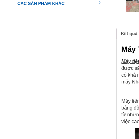
CÁC SẢN PHẨM KHÁC
Kết quả 
Máy 
Máy ti
được sả
có khả 
máy Nhậ
Máy tiệ
bằng độ
từ nhữn
việc cao