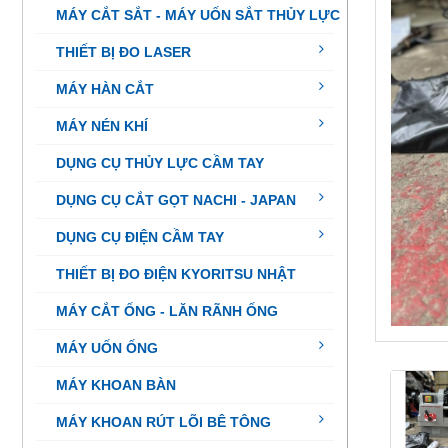
MÁY CẮT SẮT - MÁY UỐN SẮT THỦY LỰC
THIẾT BỊ ĐO LASER
MÁY HÀN CẮT
MÁY NÉN KHÍ
DỤNG CỤ THỦY LỰC CẦM TAY
DỤNG CỤ CẮT GỌT NACHI - JAPAN
DỤNG CỤ ĐIỆN CẦM TAY
THIẾT BỊ ĐO ĐIỆN KYORITSU NHẬT
MÁY CẮT ỐNG - LĂN RÃNH ỐNG
MÁY UỐN ỐNG
MÁY KHOAN BÀN
MÁY KHOAN RÚT LÕI BÊ TÔNG