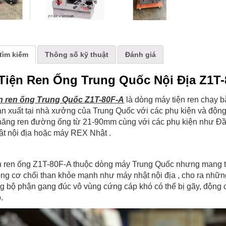
tìm kiếm
Thông số kỹ thuật
Đánh giá
Tiện Ren Ống Trung Quốc Nội Địa Z1T
ện ren ống Trung Quốc Z1T-80F-A
là dòng máy tiện ren chạy b
n xuất tại nhà xưởng của Trung Quốc với các phụ kiện và động
năng ren đường ống từ 21-90mm cùng với các phụ kiện như Đầu
t nội địa hoặc máy REX Nhật .
n ren ống Z1T-80F-A thuộc dòng máy Trung Quốc nhưng mang t
ng cơ chổi than khỏe mạnh như máy nhật nội địa , cho ra nhữ
g bộ phận gang đúc vô vùng cứng cáp khó có thể bị gãy, động 
.