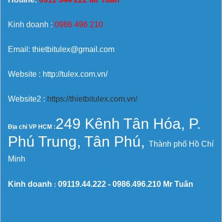
Kinh doanh :
0986 496 210
Email: thietbitulex@gmail.com
Website : http://tulex.com.vn/
Website2 :
https://thietbitulex.com.vn/
249 Kênh Tân Hóa, P.
Địa chỉ VP HCM :
Phú Trung, Tân Phú,
Thành phố Hồ Chí
Minh
Kinh doanh
09119.44.222 -
0986.496.210
Mr Tuân
: