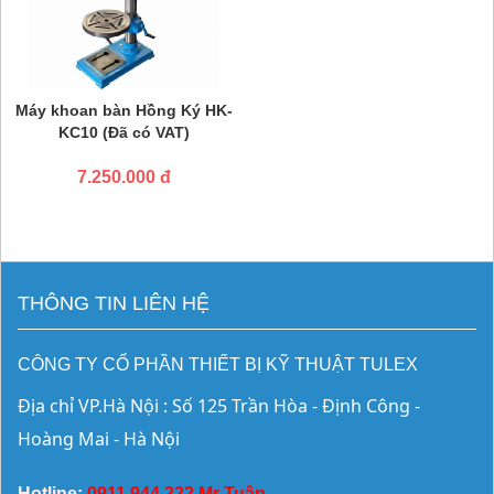
Máy khoan bàn Hồng Ký HK-
KC10 (Đã có VAT)
7.250.000 đ
THÔNG TIN LIÊN HỆ
CÔNG TY CỔ PHẦN THIẾT BỊ KỸ THUẬT TULEX
Địa chỉ VP.Hà Nội : Số 125 Trần Hòa - Định Công - 
Hoàng Mai - Hà Nội
Hotline:
0911 944 222 Mr Tuân