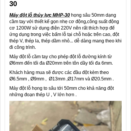
30
Máy đột lỗ thủy lực MHP-30
họng sâu 50mm dạng
cầm tay với thiết kế gọn nhẹ cơ động,công suất động
cơ 1200W sử dụng điện 220V nên rất thích hợp để
ứng dụng trong việc bấm lỗ tại chỗ hoặc trên cao, đột
thép V, thép la, thép dầm nhỏ... dễ dàng mang theo khi
đi công trình.
Máy đột lỗ cầm tay cho phép đột lỗ đường kính từ
Ø6mm đến tối đa Ø20mm trên tôn dầy tối đa 6mm.
Khách hàng mua sẽ được các đầu đột kèm theo
Ø6.5mm , Ø9mm , Ø13mm ,Ø17mm và Ø20.5mm .
Máy đột lỗ họng to sâu tới 50mm cho khả năng đột
những đoạn thép U , V lớn hơn .