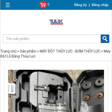
☰
0
|
Đăng ký
Đăng nhập
Trang chủ
>
Sản phẩm
>
MÁY ĐỘT THỦY LỰC - BƠM THỦY LỰC
>
Máy
Đột Lỗ Bằng Thủy Lực