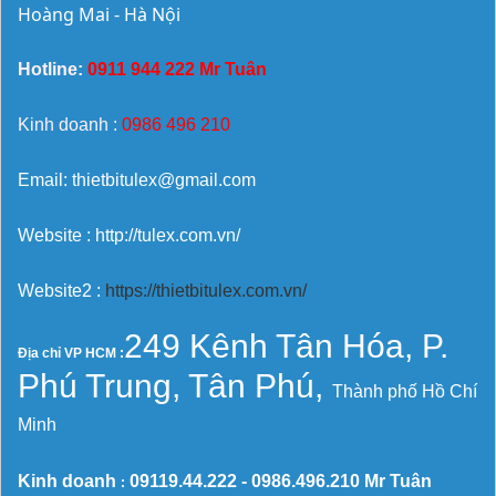
Hoàng Mai - Hà Nội
Hotline:
0911 944 222 Mr Tuân
Kinh doanh :
0986 496 210
Email: thietbitulex@gmail.com
Website : http://tulex.com.vn/
Website2 :
https://thietbitulex.com.vn/
249 Kênh Tân Hóa, P.
Địa chỉ VP HCM :
Phú Trung, Tân Phú,
Thành phố Hồ Chí
Minh
Kinh doanh
09119.44.222 -
0986.496.210
Mr Tuân
: