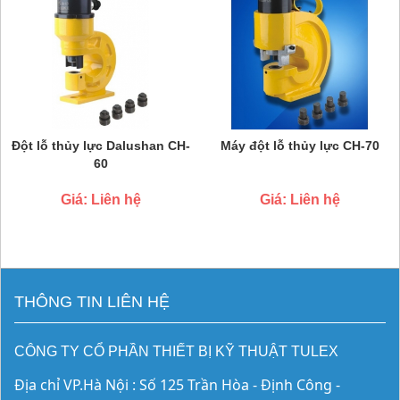
Đột lỗ thủy lực Dalushan CH-
Máy đột lỗ thủy lực CH-70
60
Giá: Liên hệ
Giá: Liên hệ
THÔNG TIN LIÊN HỆ
CÔNG TY CỔ PHẦN THIẾT BỊ KỸ THUẬT TULEX
Địa chỉ VP.Hà Nội : Số 125 Trần Hòa - Định Công - 