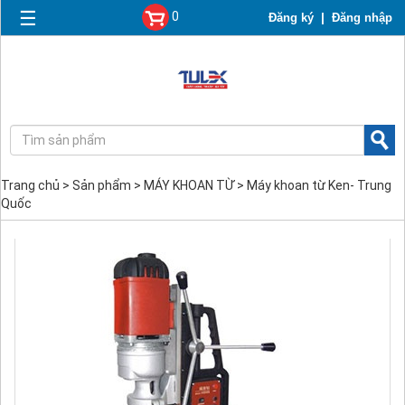
☰
0
|
Đăng ký
Đăng nhập
Trang chủ
>
Sản phẩm
>
MÁY KHOAN TỪ
>
Máy khoan từ Ken- Trung
Quốc