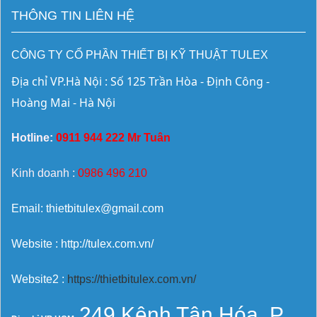
THÔNG TIN LIÊN HỆ
CÔNG TY CỔ PHẦN THIẾT BỊ KỸ THUẬT TULEX
Địa chỉ VP.Hà Nội : Số 125 Trần Hòa - Định Công - 
Hoàng Mai - Hà Nội
Hotline:
0911 944 222 Mr Tuân
Kinh doanh :
0986 496 210
Email: thietbitulex@gmail.com
Website : http://tulex.com.vn/
Website2 :
https://thietbitulex.com.vn/
249 Kênh Tân Hóa, P.